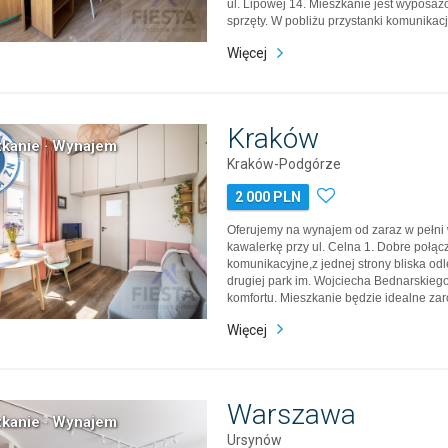
ul. Lipowej 14. Mieszkanie jest wyposaż
sprzęty. W pobliżu przystanki komunikacji
liczne punkty usługowe oraz uczelnia. M
Więcej
nadaje się dla singla lub pracującej par
1000 zł + opłaty admi…
Kraków
kanie · Wynajem
Kraków-Podgórze
2 000 PLN
Oferujemy na wynajem od zaraz w pełn
kawalerkę przy ul. Celna 1. Dobre połąc
komunikacyjne,z jednej strony bliska odl
drugiej park im. Wojciecha Bednarskieg
komfortu. Mieszkanie będzie idealne za
jak i osób pracujących. Prezentowane m
Więcej
powierzchni 13,61 m2 składa się z: - p
w rozkładaną kanapę, pojemne wisz…
Warszawa
kanie · Wynajem
Ursynów