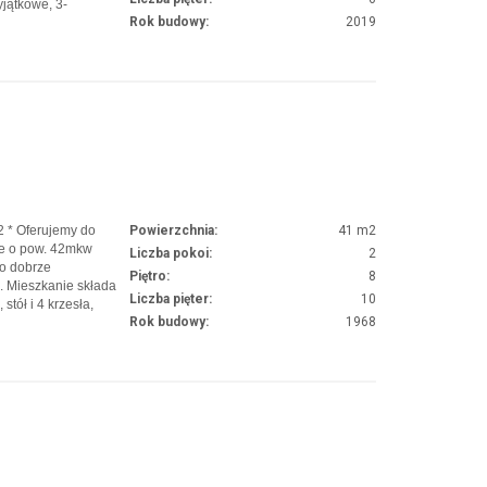
jątkowe, 3-
Rok budowy:
2019
rterze w
roku. DOSKONAŁA
IE WYNAJMOW…
2 * Oferujemy do
Powierzchnia:
41 m2
ie o pow. 42mkw
Liczba pokoi:
2
o dobrze
Piętro:
8
. Mieszkanie składa
Liczba pięter:
10
tół i 4 krzesła,
Rok budowy:
1968
j widnej kuchni
a, płyta gazowa,