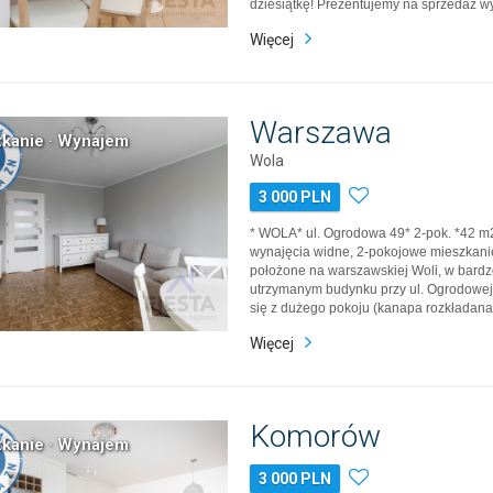
dziesiątkę! Prezentujemy na sprzedaż wy
pokojowe mieszkanie usytuowane na pa
Więcej
nowoczesnym apartamentowcu z 2019 
INWESTYCJA – MIESZKANIE OBECN
Warszawa
kanie · Wynajem
Wola
3 000 PLN
* WOLA* ul. Ogrodowa 49* 2-pok. *42 m
wynajęcia widne, 2-pokojowe mieszkan
położone na warszawskiej Woli, w bardz
utrzymanym budynku przy ul. Ogrodowej
się z dużego pokoju (kanapa rozkładana, s
szafka RTV, witryna, komoda), oddzielne
Więcej
(meble w zabudowie kuchennej, zmywark
zlewozmywak, lodówka z…
Komorów
kanie · Wynajem
3 000 PLN