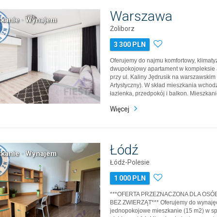
Warszawa
kanie · Wynajem
Żoliborz
3 300 PLN
Oferujemy do najmu komfortowy, klimaty
dwupokojowy apartament w kompleksie
przy ul. Kaliny Jędrusik na warszawskim 
Artystyczny). W skład mieszkania wchodzi
łazienka, przedpokój i balkon. Mieszkanie
umeblowane, wyposażone w sprzęt RTV
Więcej
mieszkania przynależy miejsce parkin
garażu (wliczone w cenę). LO…
Łódź
kanie · Wynajem
Łódź-Polesie
1 000 PLN
***OFERTA PRZEZNACZONA DLA OSÓB
BEZ ZWIERZĄT*** Oferujemy do wynajęci
jednopokojowe mieszkanie (15 m2) w spo