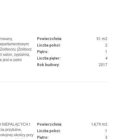
zowany,
Powierzchnia:
51 m2
 apartamentowym
Liczba pokoi:
2
Żoliborzu (Żoliborz
Piętro:
1
 salon, sypialnia,
Liczba pięter:
4
 jest w pełni
Rok budowy:
2017
 i AGD. Do
gowe w podziemnym
 NIEPALĄCYCH I
Powierzchnia:
14,79 m2
a przytulne,
Liczba pokoi:
1
kojnej okolicy przy
Piętro:
3