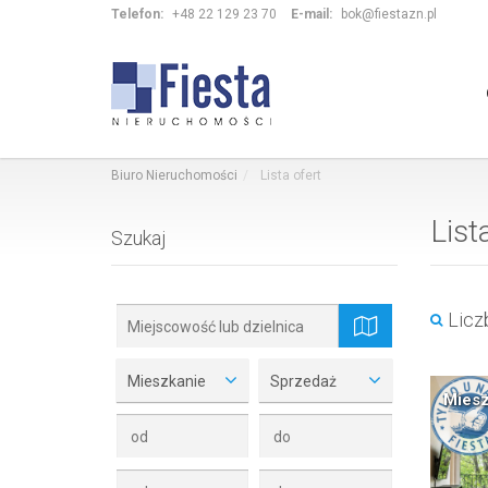
Telefon:
+48 22 129 23 70
E-mail:
bok@fiestazn.pl
Biuro Nieruchomości
Lista ofert
List
Szukaj
Liczb
mapa
Mieszkanie
Sprzedaż
Miesz