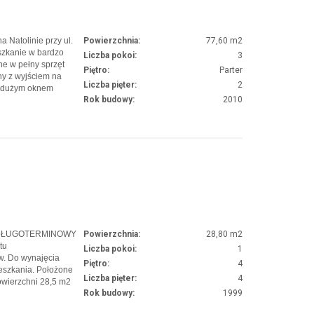
 Natolinie przy ul.
Powierzchnia:
77,60 m2
szkanie w bardzo
Liczba pokoi:
3
e w pełny sprzęt
Piętro:
Parter
ny z wyjściem na
Liczba pięter:
2
z dużym oknem
Rok budowy:
2010
ie sypialnie z
 w prysznic oraz
 DŁUGOTERMINOWY
Powierzchnia:
28,80 m2
tu
Liczba pokoi:
1
w. Do wynajęcia
Piętro:
4
eszkania. Położone
Liczba pięter:
4
owierzchni 28,5 m2
Rok budowy:
1999
ie czyste i
 dziennym duża