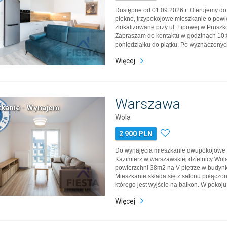
Dostępne od 01.09.2026 r. Oferujemy do
piękne, trzypokojowe mieszkanie o powi
zlokalizowane przy ul. Lipowej w Prusz
Zapraszam do kontaktu w godzinach 10:0
poniedziałku do piątku. Po wyznaczony
o wiadomość SMS, oddzwonię. Mieszkani
Więcej
na 2 piętrze składa się z salonu z anek
sypialni, łazien…
Warszawa
kanie · Wynajem
Wola
2 900 PLN
Do wynajęcia mieszkanie dwupokojowe n
Kazimierz w warszawskiej dzielnicy Wol
powierzchni 38m2 na V piętrze w budynk
Mieszkanie składa się z salonu połączon
którego jest wyjście na balkon. W pokoju 
kuchnia umeblowana wraz ze sprzętem 
Więcej
zmywarka, płyta, okap). Sypialnia ok. 10
małżeńskim. Ła…