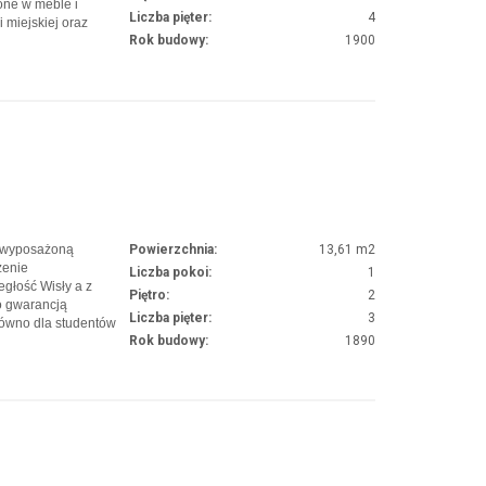
one w meble i
Liczba pięter:
4
 miejskiej oraz
Rok budowy:
1900
ieszkanie idealnie
y. Czynsz najmu
i wyposażoną
Powierzchnia:
13,61 m2
zenie
Liczba pokoi:
1
egłość Wisły a z
Piętro:
2
o gwarancją
Liczba pięter:
3
równo dla studentów
Rok budowy:
1890
ieszkanie o
okoju wyposażonego