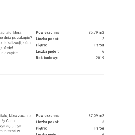
pitału, która
Powierzchnia:
35,79 m2
go dnia po zakupie?
Liczba pokoi:
2
 lokalizacji, która
Piętro:
Parter
 ofertę!
Liczba pięter:
6
 niezwykle
Rok budowy:
2019
powierzchni 35,79
zesnym
A…
tału, która zacznie
Powierzchnia:
37,09 m2
eży Ci na
Liczba pokoi:
3
iewymagającym
Piętro:
Parter
 to strzał w
Liczba pięter:
6