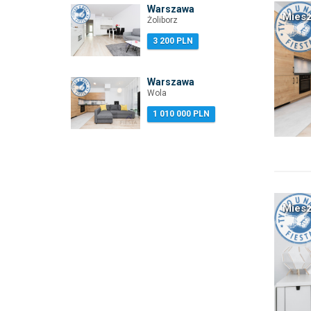
Warszawa
Miesz
Żoliborz
3 200 PLN
Warszawa
Wola
1 010 000 PLN
Miesz