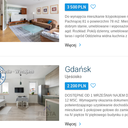
3 500 PLN
Do wynajęcia mieszkanie trzypokojowe na
Pachnącej 81 o powierzchni 78 m2. Mie
dobrym stanie, umeblowane i wyposażon
agd. Rozkład: Pokój dzienny, umeblowa
taras i ogród Oddzielna widna kuchnia 
wyposarzona w miezbędne sprzęt AGD Dw
Więcej
pojemymi szafami Łazienka wyposarzona
odzielne WC W ce…
Gdańsk
kanie · Wynajem
Ujeścisko
2 200 PLN
DOSTĘPNE OD 1 WRZEŚNIA! NAJEM
12 MSC. Wymagamy okazania dokumen
potwierdzającego uzyskiwanie dochodó
mieszkanie 1-pokojowe gotowe do zami
na IV piętrze IV piętrowego budynku o p
w Gdańsku, ul. Piotrkowska 16. Mieszkan
Więcej
zadbane. Wyposażenie lokalu: w pokoju