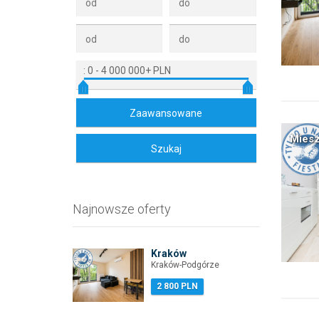
:
0
-
4 000 000+ PLN
Miesz
Najnowsze oferty
Kraków
Kraków-Podgórze
2 800 PLN