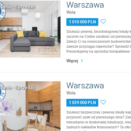
Warszawa
kanie · Sprzedaż
Wola
1 010 000 PLN
Szukasz pewnej, bezobsługowej lokaty ka
zacznie na Ciebie zarabiać od pierwsze
Zależy Ci na nowoczesnym budownictwie i
zawsze przyciąga najemców? Sprawdź tę
Prezentujemy na sprzedaż kompaktowe i
funkcjonalne, 2-pokojowe mieszkanie o 
Więcej
mkw, usytuowane na parterze w nowoc
apartamentowcu z 2019 roku. IDEALN
Warszawa
kanie · Sprzedaż
Wola
1 039 000 PLN
Szukasz bezpiecznej i pewnej lokaty kapi
przynosić zyski od pierwszego dnia? Zal
mieszkaniu w doskonałej lokalizacji, n
żadnych nakładów finansowych? Ta oferta