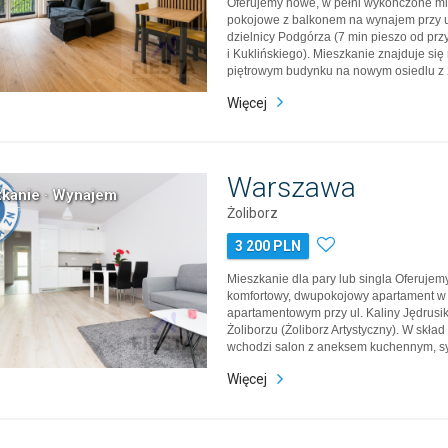
Oferujemy nowe, w pełni wykończone mi
pokojowe z balkonem na wynajem przy u
dzielnicy Podgórza (7 min pieszo od prz
i Kuklińskiego). Mieszkanie znajduje się 
piętrowym budynku na nowym osiedlu z 
wyposażonym także w podziemny garaż
Więcej
okolicy znajdują się siedziby wielu firm o
wyższych, ponadto lokalizacja…
Warszawa
kanie · Wynajem
Żoliborz
3 200 PLN
Mieszkanie dla pary lub singla Oferujem
komfortowy, dwupokojowy apartament w
apartamentowym przy ul. Kaliny Jędrus
Żoliborzu (Żoliborz Artystyczny). W skła
wchodzi salon z aneksem kuchennym, syp
przedpokój i balkon. Mieszkanie jest w 
Więcej
wyposażone w sprzęt RTV i AGD. Do mie
miejsce parkingowe w po…