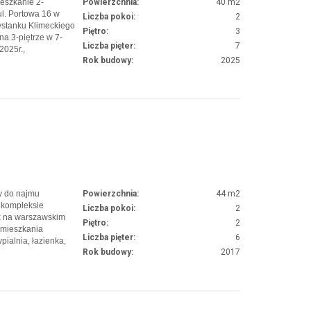
eszkanie 2-
Powierzchnia:
40 m2
l. Portowa 16 w
Liczba pokoi:
2
ystanku Klimeckiego
Piętro:
3
na 3-piętrze w 7-
Liczba pięter:
7
2025r.,
Rok budowy:
2025
 oraz wózkownie. W
raz uczelni
y do najmu
Powierzchnia:
44 m2
 kompleksie
Liczba pokoi:
2
ik na warszawskim
Piętro:
2
d mieszkania
Liczba pięter:
6
ialnia, łazienka,
Rok budowy:
2017
pełni umeblowane i
szkania przynależy