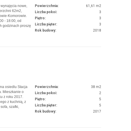
 wynajęcia nowe,
Powierzchnia:
61,61 m2
erzchni 62m2,
Liczba pokoi:
3
kowie-Komorowie.
Piętro:
3
0 - 18:00, od
Liczba pięter:
3
ch godzinach proszę
Rok budowy:
2018
e znajdujące się
sem kuchennym, 2
a osiedlu Stacja
Powierzchnia:
38 m2
a. Mieszkanie o
Liczba pokoi:
2
u z roku 2017.
Piętro:
5
ego z kuchnią, z
Liczba pięter:
5
sofa, szafki,
Rok budowy:
2017
AGD (lodówka,
m2 z szafą i łóżkiem