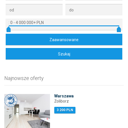
:
0
-
4 000 000+ PLN
Najnowsze oferty
Warszawa
Żoliborz
3 200 PLN