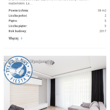
małżeńskim. Ła…
Powierzchnia:
38 m2
Liczba pokoi:
2
Piętro:
5
Liczba pięter:
5
Rok budowy:
2017
Więcej
Mieszkanie · Wynajem