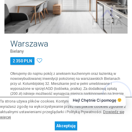
Warszawa
Bielany
2 350 PLN
Oferujemy do najmu pokój z aneksem kuchennym oraz łazienką w
nowowybudowanej inwestycji położonej na warszawskich Bielanach
przy ul. Kolumbijskiej 32. Mieszkanie jest w pełni umeblowane i
wyposażone w sprzęt AGD (lodówka, pralka). Za dodatkową opłatą
(200 zł) istnieje możliwość wynajęcia miejsca parkingowego na terenie
posesji (liczba miejsc ograniczona). LOKALIZACJA: Mieszkanie
Hej! Chętnie Ci pomogę
Ta strona używa plików cookies. Kontynuując przeglądanie naszej strony,
świetnie skomunik…
wyrażasz zgodę na wykorzystywanie przez nas plików cookies zgodnie z
aktualnymi ustawieniami przeglądarki i Polityką Prywatności.
Dowiedz się
Powierzchnia:
19 m2
więcej
Liczba pokoi:
1
Piętro:
1
Akceptuję
Liczba pięter:
3