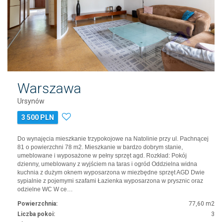
Warszawa
Ursynów
3 500 PLN
Do wynajęcia mieszkanie trzypokojowe na Natolinie przy ul. Pachnącej
81 o powierzchni 78 m2. Mieszkanie w bardzo dobrym stanie,
umeblowane i wyposażone w pełny sprzęt agd. Rozkład: Pokój
dzienny, umeblowany z wyjściem na taras i ogród Oddzielna widna
kuchnia z dużym oknem wyposarzona w miezbędne sprzęt AGD Dwie
sypialnie z pojemymi szafami Łazienka wyposarzona w prysznic oraz
odzielne WC W ce…
Powierzchnia:
77,60 m2
Liczba pokoi:
3