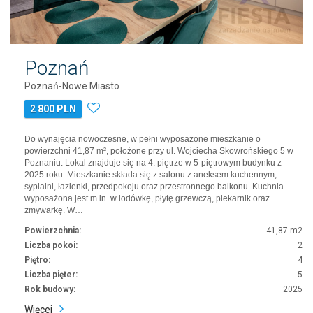
Poznań
Poznań-Nowe Miasto
2 800 PLN
Do wynajęcia nowoczesne, w pełni wyposażone mieszkanie o
powierzchni 41,87 m², położone przy ul. Wojciecha Skowrońskiego 5 w
Poznaniu. Lokal znajduje się na 4. piętrze w 5-piętrowym budynku z
2025 roku. Mieszkanie składa się z salonu z aneksem kuchennym,
sypialni, łazienki, przedpokoju oraz przestronnego balkonu. Kuchnia
wyposażona jest m.in. w lodówkę, płytę grzewczą, piekarnik oraz
zmywarkę. W…
Powierzchnia:
41,87 m2
Liczba pokoi:
2
Piętro:
4
Liczba pięter:
5
Rok budowy:
2025
Więcej