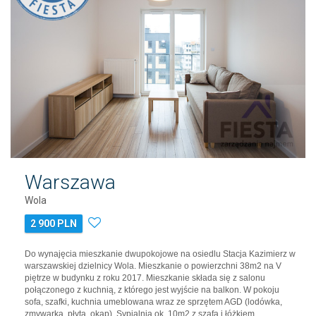
Warszawa
Wola
2 900 PLN
Do wynajęcia mieszkanie dwupokojowe na osiedlu Stacja Kazimierz w
warszawskiej dzielnicy Wola. Mieszkanie o powierzchni 38m2 na V
piętrze w budynku z roku 2017. Mieszkanie składa się z salonu
połączonego z kuchnią, z którego jest wyjście na balkon. W pokoju
sofa, szafki, kuchnia umeblowana wraz ze sprzętem AGD (lodówka,
zmywarka, płyta, okap). Sypialnia ok. 10m2 z szafą i łóżkiem