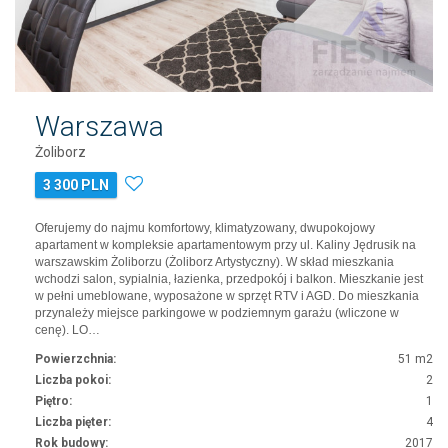
Warszawa
Żoliborz
3 300 PLN
Oferujemy do najmu komfortowy, klimatyzowany, dwupokojowy
apartament w kompleksie apartamentowym przy ul. Kaliny Jędrusik na
warszawskim Żoliborzu (Żoliborz Artystyczny). W skład mieszkania
wchodzi salon, sypialnia, łazienka, przedpokój i balkon. Mieszkanie jest
w pełni umeblowane, wyposażone w sprzęt RTV i AGD. Do mieszkania
przynależy miejsce parkingowe w podziemnym garażu (wliczone w
cenę). LO…
Powierzchnia:
51 m2
Liczba pokoi:
2
Piętro:
1
Liczba pięter:
4
Rok budowy:
2017