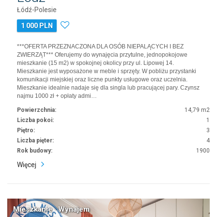
Łódź-Polesie
1 000 PLN
***OFERTA PRZEZNACZONA DLA OSÓB NIEPALĄCYCH I BEZ
ZWIERZĄT*** Oferujemy do wynajęcia przytulne, jednopokojowe
mieszkanie (15 m2) w spokojnej okolicy przy ul. Lipowej 14.
Mieszkanie jest wyposażone w meble i sprzęty. W pobliżu przystanki
komunikacji miejskiej oraz liczne punkty usługowe oraz uczelnia.
Mieszkanie idealnie nadaje się dla singla lub pracującej pary. Czynsz
najmu 1000 zł + opłaty admi…
Powierzchnia:
14,79 m2
Liczba pokoi:
1
Piętro:
3
Liczba pięter:
4
Rok budowy:
1900
Więcej
Mieszkanie · Wynajem