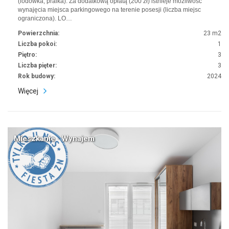
(lodówka, pralka). Za dodatkową opłatą (200 zł) istnieje możliwość
wynajęcia miejsca parkingowego na terenie posesji (liczba miejsc
ograniczona). LO…
Powierzchnia:
23 m2
Liczba pokoi:
1
Piętro:
3
Liczba pięter:
3
Rok budowy:
2024
Więcej
Mieszkanie · Wynajem