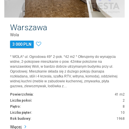
Warszawa
Wola
3 000 PLN
* WOLA* ul. Ogrodowa 49* 2-pok. *42 m2 * Oferujemy do wynajęcia
widne, 2-pokojowe mieszkanie o pow. 42mkw położone na
warszawskiej Woli, w bardzo dobrze utrzymanym budynku przy ul.
Ogrodowej. Mieszkanie składa się z dużego pokoju (kanapa
rozkładana, stół i 4 krzesła, szafka RTV, witryna, komoda), oddzielnej
widnej kuchni (meble w zabudowie kuchennej, zmywarka, płyta
gazowa, zlewozmywak, lodówka z…
Powierzchnia:
41 m2
Liczba pokoi:
2
Piętro:
8
Liczba pięter:
10
Rok budowy:
1968
Więcej