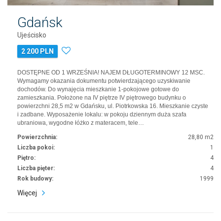
Gdańsk
Ujeścisko
2 200 PLN
DOSTĘPNE OD 1 WRZEŚNIA! NAJEM DŁUGOTERMINOWY 12 MSC.
Wymagamy okazania dokumentu potwierdzającego uzyskiwanie
dochodów. Do wynajęcia mieszkanie 1-pokojowe gotowe do
zamieszkania. Położone na IV piętrze IV piętrowego budynku o
powierzchni 28,5 m2 w Gdańsku, ul. Piotrkowska 16. Mieszkanie czyste
i zadbane. Wyposażenie lokalu: w pokoju dziennym duża szafa
ubraniowa, wygodne łóżko z materacem, tele…
Powierzchnia:
28,80 m2
Liczba pokoi:
1
Piętro:
4
Liczba pięter:
4
Rok budowy:
1999
Więcej