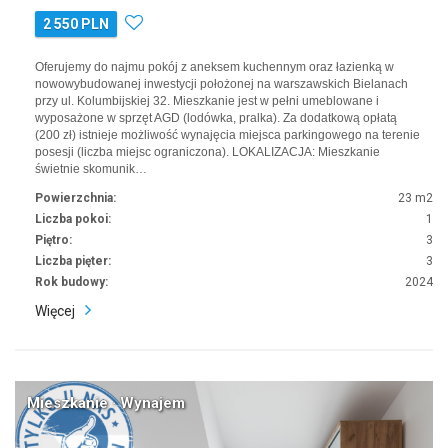
2 550 PLN
Oferujemy do najmu pokój z aneksem kuchennym oraz łazienką w
nowowybudowanej inwestycji położonej na warszawskich Bielanach
przy ul. Kolumbijskiej 32. Mieszkanie jest w pełni umeblowane i
wyposażone w sprzęt AGD (lodówka, pralka). Za dodatkową opłatą
(200 zł) istnieje możliwość wynajęcia miejsca parkingowego na terenie
posesji (liczba miejsc ograniczona). LOKALIZACJA: Mieszkanie
świetnie skomunik…
Powierzchnia:
23 m2
Liczba pokoi:
1
Piętro:
3
Liczba pięter:
3
Rok budowy:
2024
Więcej
Mieszkanie · Wynajem