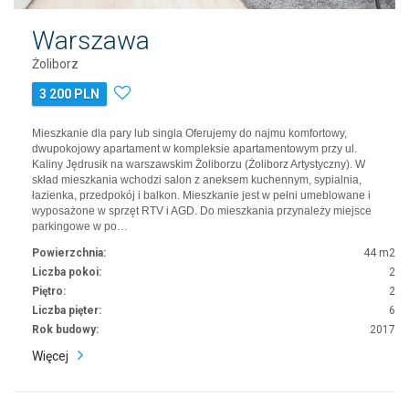
Warszawa
Żoliborz
3 200 PLN
Mieszkanie dla pary lub singla Oferujemy do najmu komfortowy,
dwupokojowy apartament w kompleksie apartamentowym przy ul.
Kaliny Jędrusik na warszawskim Żoliborzu (Żoliborz Artystyczny). W
skład mieszkania wchodzi salon z aneksem kuchennym, sypialnia,
łazienka, przedpokój i balkon. Mieszkanie jest w pełni umeblowane i
wyposażone w sprzęt RTV i AGD. Do mieszkania przynależy miejsce
parkingowe w po…
Powierzchnia:
44 m2
Liczba pokoi:
2
Piętro:
2
Liczba pięter:
6
Rok budowy:
2017
Więcej