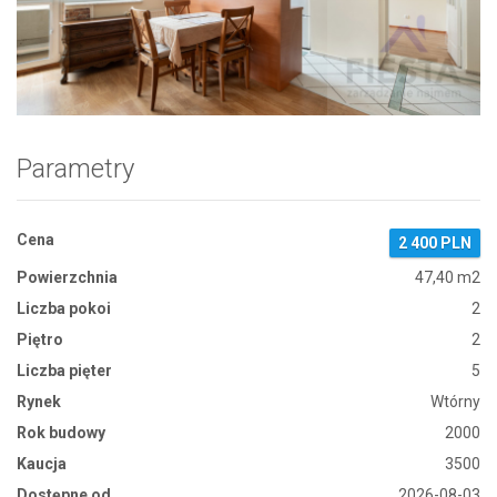
Zdjęcie 1
Parametry
Cena
2 400 PLN
Powierzchnia
47,40 m2
Liczba pokoi
2
Piętro
2
Liczba pięter
5
Rynek
Wtórny
Rok budowy
2000
Kaucja
3500
Dostępne od
2026-08-03