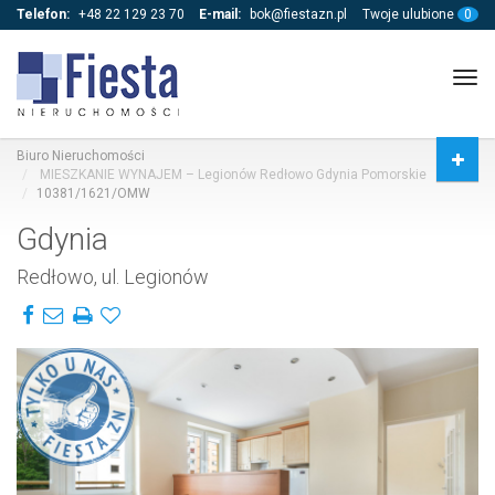
Telefon:
+48 22 129 23 70
E-mail:
bok@fiestazn.pl
Twoje ulubione
0
Tog
navi
Biuro Nieruchomości
MIESZKANIE WYNAJEM – Legionów Redłowo Gdynia Pomorskie
10381/1621/OMW
Gdynia
Redłowo, ul. Legionów