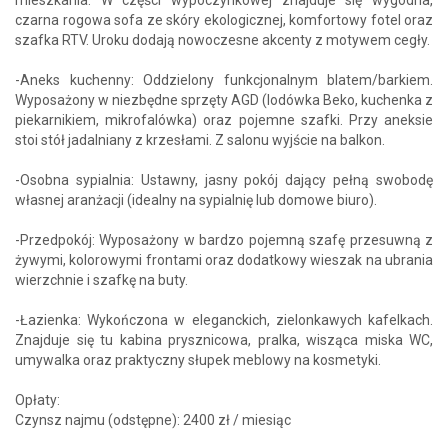
czarna rogowa sofa ze skóry ekologicznej, komfortowy fotel oraz
szafka RTV. Uroku dodają nowoczesne akcenty z motywem cegły.
-Aneks kuchenny: Oddzielony funkcjonalnym blatem/barkiem.
Wyposażony w niezbędne sprzęty AGD (lodówka Beko, kuchenka z
piekarnikiem, mikrofalówka) oraz pojemne szafki. Przy aneksie
stoi stół jadalniany z krzesłami. Z salonu wyjście na balkon.
-Osobna sypialnia: Ustawny, jasny pokój dający pełną swobodę
własnej aranżacji (idealny na sypialnię lub domowe biuro).
-Przedpokój: Wyposażony w bardzo pojemną szafę przesuwną z
żywymi, kolorowymi frontami oraz dodatkowy wieszak na ubrania
wierzchnie i szafkę na buty.
-Łazienka: Wykończona w eleganckich, zielonkawych kafelkach.
Znajduje się tu kabina prysznicowa, pralka, wisząca miska WC,
umywalka oraz praktyczny słupek meblowy na kosmetyki.
Opłaty:
Czynsz najmu (odstępne): 2400 zł / miesiąc