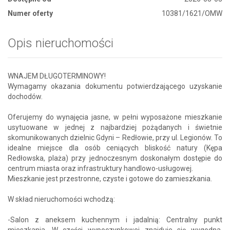
Numer oferty
10381/1621/OMW
Opis nieruchomości
WNAJEM DŁUGOTERMINOWY!
Wymagamy okazania dokumentu potwierdzającego uzyskanie
dochodów.
Oferujemy do wynajęcia jasne, w pełni wyposażone mieszkanie
usytuowane w jednej z najbardziej pożądanych i świetnie
skomunikowanych dzielnic Gdyni – Redłowie, przy ul. Legionów. To
idealne miejsce dla osób ceniących bliskość natury (Kępa
Redłowska, plaża) przy jednoczesnym doskonałym dostępie do
centrum miasta oraz infrastruktury handlowo-usługowej.
Mieszkanie jest przestronne, czyste i gotowe do zamieszkania.
W skład nieruchomości wchodzą:
-Salon z aneksem kuchennym i jadalnią: Centralny punkt
mieszkania. W części wypoczynkowej znajduje się wygodna,