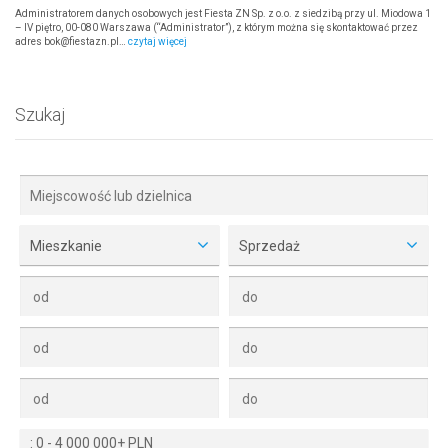
Administratorem danych osobowych jest Fiesta ZN Sp. z o.o. z siedzibą przy ul. Miodowa 1
– IV piętro, 00-080 Warszawa (“Administrator”), z którym można się skontaktować przez
adres bok@fiestazn.pl…
czytaj więcej
Szukaj
Mieszkanie
Sprzedaż
:
0
-
4 000 000+ PLN