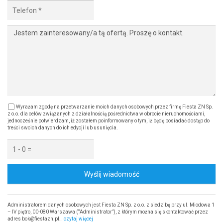
Wyrażam zgodę na przetwarzanie moich danych osobowych przez firmę Fiesta ZN Sp.
z o.o. dla celów związanych z działalnością pośrednictwa w obrocie nieruchomościami,
jednocześnie potwierdzam, iż zostałem poinformowany o tym, iż będę posiadać dostęp do
treści swoich danych do ich edycji lub usunięcia.
Wyślij wiadomość
Administratorem danych osobowych jest Fiesta ZN Sp. z o.o. z siedzibą przy ul. Miodowa 1
– IV piętro, 00-080 Warszawa (“Administrator”), z którym można się skontaktować przez
adres bok@fiestazn.pl…
czytaj więcej