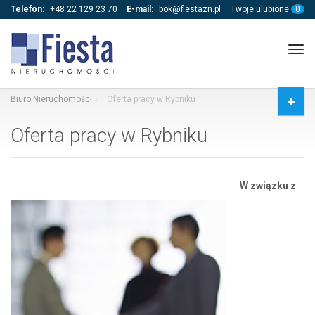
Telefon:
+48 22 129 23 70
E-mail:
bok@fiestazn.pl
Twoje ulubione
0
Tog
navi
Biuro Nieruchomości
Oferta pracy w Rybniku
Oferta pracy w Rybniku
W związku z