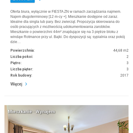
Oferta biura, wyłącznie w FIESTA ZN w ramach zarządzania najmem.
Najem długoterminowy [12 m-cy +]. Mieszkanie dostępne od zaraz.
Idealne dla singla lub pary. Bez zwierząt. Propozycja skierowana do
osób pracujących z możliwością udokumentowania zarobków.
Mieszkanie o powierzchni 44m² znajdujące się na 3 piętrze bloku z
windąw Rotmance przy ul. Bajki. Do dyspozycji są: sypialnia oraz pokój
dzie…
Powierzchnia:
44,68 m2
Liczba pokoi:
2
Piętro:
3
Liczba pięter:
3
Rok budowy:
2017
Więcej
Mieszkanie · Wynajem