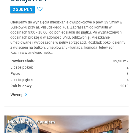
2 300 PLN
Oferujemy do wynajęcia mieszkanie dwupokojowe o pow. 39,5mkw w
Sulejówku przy al. Piłsudskiego 76a. Zapraszam do kontaktu w
godzinach 9:00 - 18:00, od poniedziałku do piątku. Po wyznaczonych
godzinach proszę o wiadomość SMS, oddzwonię. Mieszkanie
umeblowane i wyposażone w pełny sprzęt agd. Rozkład: pokój dzienny
z wyjściem na balkon, umeblowany - kanapa, komoda, telewizor
Kuchnia w aneksie: meb…
Powierzchnia:
39,50 m2
Liczba pokoi:
2
Piętro:
3
Liczba pięter:
4
Rok budowy:
2013
Więcej
Mieszkanie · Wynajem