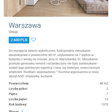
Warszawa
Ursus
2 600 PLN
Do wynajęcia świeżo wykończone, funkcjonalne mieszkanie
dwupokojowe o powierzchni 48 m², usytuowane na 7 piętrze w
budynku z windą na Ursusie, przy ul. Warszawska 31. Mieszkanie
przeszło generalny remont i od tamtej pory nie było zamieszkane -
zostań jego pierwszym najemcą i ciesz się świeżym, nowoczesnym
wnętrzem. Rozkład i wyposażenie: * Kuchnia wyposażona w nowy
sprzęt AGD: zmywarkę, kuchenk…
Powierzchnia:
48 m2
Liczba pokoi:
2
Piętro:
7
Liczba pięter:
10
Rok budowy:
1970
Więcej