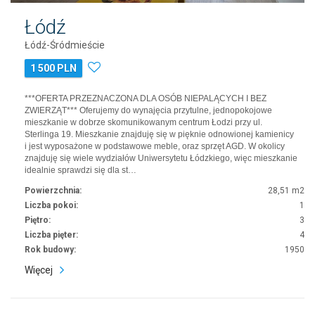
Łódź
Łódź-Śródmieście
1 500 PLN
***OFERTA PRZEZNACZONA DLA OSÓB NIEPALĄCYCH I BEZ
ZWIERZĄT*** Oferujemy do wynajęcia przytulne, jednopokojowe
mieszkanie w dobrze skomunikowanym centrum Łodzi przy ul.
Sterlinga 19. Mieszkanie znajduję się w pięknie odnowionej kamienicy
i jest wyposażone w podstawowe meble, oraz sprzęt AGD. W okolicy
znajduję się wiele wydziałów Uniwersytetu Łódzkiego, więc mieszkanie
idealnie sprawdzi się dla st…
Powierzchnia:
28,51 m2
Liczba pokoi:
1
Piętro:
3
Liczba pięter:
4
Rok budowy:
1950
Więcej