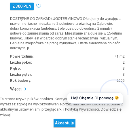
2 300 PLN
DOSTĘPNE OD ZARAZ/DŁUGOTERMINOWO Oferujemy do wynajęcia
przyjemne, jasne mieszkanie 2 pokojowe, z piwnicą na Dąbrowie:
dobra komunikacja (autobusy, trolejbusy, do obwodnicy 2 minuty)
gotowe do zamieszkania od zaraz! Mieszkanie znajduje się w 15-letnim
budynku, który jest w bardzo dobrym stanie technicznym i wizualnym.
Genialna miejscówka na pracę hybrydową. Oferta skierowana do osób
dorosłych, p…
Powierzchnia:
41 m2
Liczba pokoi:
2
Piętro:
3
Liczba pięter:
3
Rok budowy:
2005
Więcej
Hej! Chętnie Ci pomogę
Ta strona używa plików cookies. Kontynuując przeglądanie naszej strony,
wyrażasz zgodę na wykorzystywanie przez nas plików cookies zgodnie z
aktualnymi ustawieniami przeglądarki i Polityką Prywatności.
Dowiedz się
więcej
Mieszkanie · Wynajem
Akceptuję