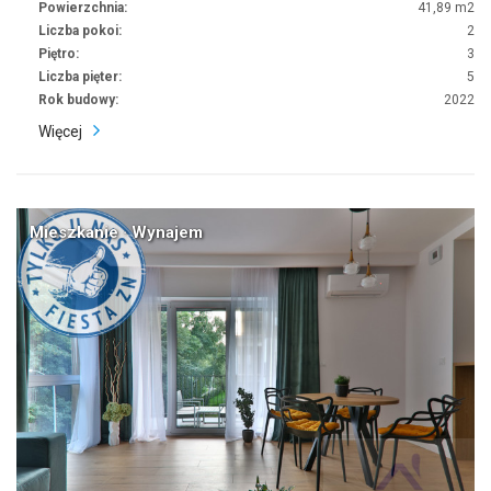
Powierzchnia:
41,89 m2
Liczba pokoi:
2
Piętro:
3
Liczba pięter:
5
Rok budowy:
2022
Więcej
Mieszkanie · Wynajem