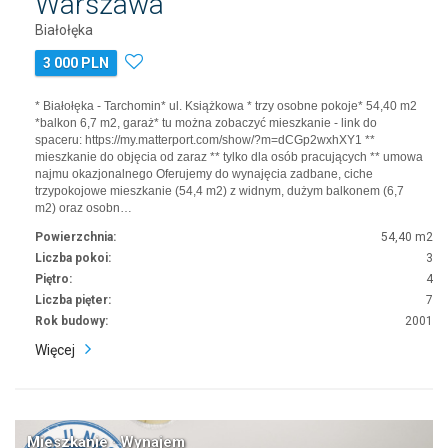
Warszawa
Białołęka
3 000 PLN
* Białołęka - Tarchomin* ul. Książkowa * trzy osobne pokoje* 54,40 m2
*balkon 6,7 m2, garaż* tu można zobaczyć mieszkanie - link do
spaceru: https://my.matterport.com/show/?m=dCGp2wxhXY1 **
mieszkanie do objęcia od zaraz ** tylko dla osób pracujących ** umowa
najmu okazjonalnego Oferujemy do wynajęcia zadbane, ciche
trzypokojowe mieszkanie (54,4 m2) z widnym, dużym balkonem (6,7
m2) oraz osobn…
Powierzchnia:
54,40 m2
Liczba pokoi:
3
Piętro:
4
Liczba pięter:
7
Rok budowy:
2001
Więcej
Mieszkanie · Wynajem