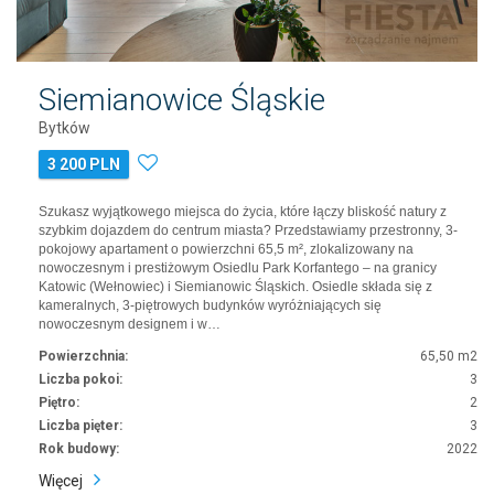
Siemianowice Śląskie
Bytków
3 200 PLN
Szukasz wyjątkowego miejsca do życia, które łączy bliskość natury z
szybkim dojazdem do centrum miasta? Przedstawiamy przestronny, 3-
pokojowy apartament o powierzchni 65,5 m², zlokalizowany na
nowoczesnym i prestiżowym Osiedlu Park Korfantego – na granicy
Katowic (Wełnowiec) i Siemianowic Śląskich. Osiedle składa się z
kameralnych, 3-piętrowych budynków wyróżniających się
nowoczesnym designem i w…
Powierzchnia:
65,50 m2
Liczba pokoi:
3
Piętro:
2
Liczba pięter:
3
Rok budowy:
2022
Więcej