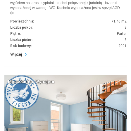
wyjściem na taras - sypialni - kuchni połączonej z jadalnią - łazienki
wyposażonej w wannę - WC. Kuchnia wyposażona jest w sprzęt AGD
(lo…
Powierzchnia:
71,46 m2
Liczba pokoi:
3
Piętro:
Parter
Liczba pięter:
3
Rok budowy:
2001
Więcej
Mieszkanie · Wynajem