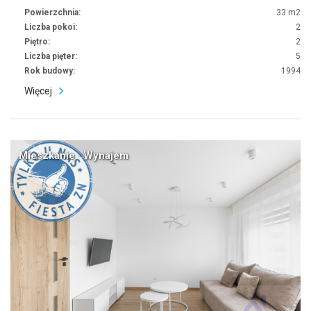
Powierzchnia:
33 m2
Liczba pokoi:
2
Piętro:
2
Liczba pięter:
5
Rok budowy:
1994
Więcej
Mieszkanie · Wynajem