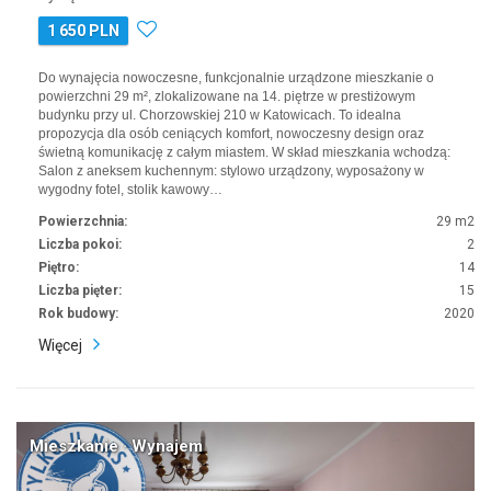
1 650 PLN
Do wynajęcia nowoczesne, funkcjonalnie urządzone mieszkanie o
powierzchni 29 m², zlokalizowane na 14. piętrze w prestiżowym
budynku przy ul. Chorzowskiej 210 w Katowicach. To idealna
propozycja dla osób ceniących komfort, nowoczesny design oraz
świetną komunikację z całym miastem. W skład mieszkania wchodzą:
Salon z aneksem kuchennym: stylowo urządzony, wyposażony w
wygodny fotel, stolik kawowy…
Powierzchnia:
29 m2
Liczba pokoi:
2
Piętro:
14
Liczba pięter:
15
Rok budowy:
2020
Więcej
Mieszkanie · Wynajem