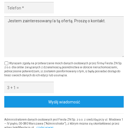
Wyrażam zgodę na przetwarzanie moich danych osobowych przez firmę Fiesta ZN Sp.
z o.o. dla celów związanych z działalnością pośrednictwa w obrocie nieruchomościami,
jednocześnie potwierdzam, iż zostałem poinformowany o tym, iż będę posiadać dostęp do
treści swoich danych do ich edycji lub usunięcia.
Wyślij wiadomość
Administratorem danych osobowych jest Fiesta ZN Sp. z o.o. z siedzibą przy ul. Miodowa 1
– IV piętro, 00-080 Warszawa (“Administrator”), z którym można się skontaktować przez
adres bok@fiestazn.pl…
czytaj więcej