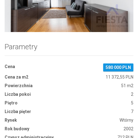
Zdjęcie 1
Parametry
Cena
580 000 PLN
Cena za m2
11 372,55 PLN
Powierzchnia
51 m2
Liczba pokoi
2
Piętro
5
Liczba pięter
7
Rynek
Wtórny
Rok budowy
2002
Czynsz administracyjny
712 PLN