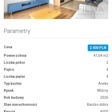
Zdjęcie 1
Parametry
Cena
2 400 PLN
Powierzchnia
41,04 m2
Liczba pokoi
2
Piętro
4
Liczba pięter
4
Typ kuchni
Aneks
Rynek
Wtórny
Rok budowy
2026
Stan nieruchomości
Bardzo dobry
Kaucja
4500