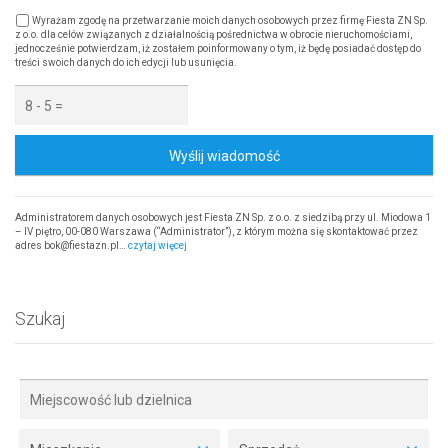
Wyrażam zgodę na przetwarzanie moich danych osobowych przez firmę Fiesta ZN Sp.
z o.o. dla celów związanych z działalnością pośrednictwa w obrocie nieruchomościami,
jednocześnie potwierdzam, iż zostałem poinformowany o tym, iż będę posiadać dostęp do
treści swoich danych do ich edycji lub usunięcia.
Wyślij wiadomość
Administratorem danych osobowych jest Fiesta ZN Sp. z o.o. z siedzibą przy ul. Miodowa 1
– IV piętro, 00-080 Warszawa (“Administrator”), z którym można się skontaktować przez
adres bok@fiestazn.pl…
czytaj więcej
Szukaj