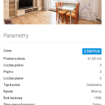
Zdjęcie 1
Parametry
Cena
2 500 PLN
Powierzchnia
61,50 m2
Liczba pokoi
3
Piętro
3
Liczba pięter
5
Typ kuchni
Oddzielna
Rynek
Wtórny
Rok budowy
1990
Stan nieruchomości
Dobry