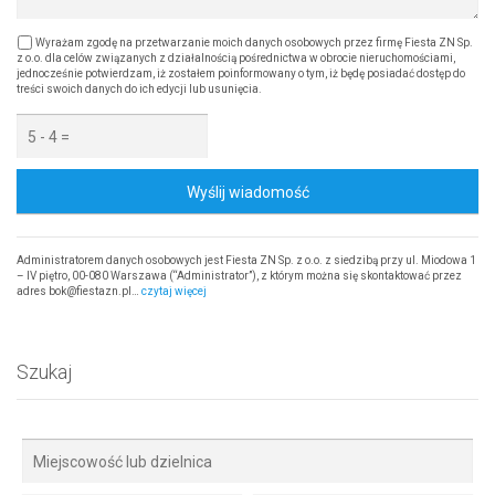
Wyrażam zgodę na przetwarzanie moich danych osobowych przez firmę Fiesta ZN Sp.
z o.o. dla celów związanych z działalnością pośrednictwa w obrocie nieruchomościami,
jednocześnie potwierdzam, iż zostałem poinformowany o tym, iż będę posiadać dostęp do
treści swoich danych do ich edycji lub usunięcia.
Wyślij wiadomość
Administratorem danych osobowych jest Fiesta ZN Sp. z o.o. z siedzibą przy ul. Miodowa 1
– IV piętro, 00-080 Warszawa (“Administrator”), z którym można się skontaktować przez
adres bok@fiestazn.pl…
czytaj więcej
Szukaj